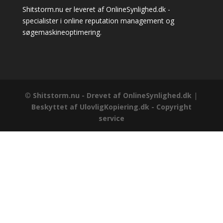
Shitstorm.nu er leveret af OnlineSynlighed.dk -
specialister i online reputation management og
søgemaskineoptimering.
©
Shitstorm.nu - Drevet af
OnlineSynlighed.dk
|
Beskyttet af UlovligKopiering.dk - Copyright
service