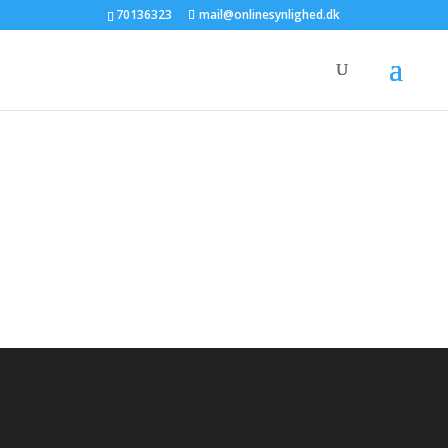
70136323
mail@onlinesynlighed.dk