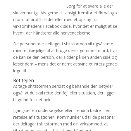
Sørg for at svare alle der
skriver hurtigt. Vis gerne dit ansigt fremfor et firmalogo
i form af profilbilledet eller med et opslag fra
virksomhedens Facebook-side, hvor det er muligt at se
hvem, der håndterer alle henvendelserne.
De personer der deltager i shitstormen vil også være
mindre tilbøjelige til at bruge deres grimmeste ord, hvis
de kan se den person, der sidder på den anden side og
læser dem – mens det er nemt at svine et intetsigende
logo til.
Ret fejlen
At tage shitstormen seriøst og behandle den betyder
også, at du skal rette den fejl eller situation, der ligger
til grund for det hele.
Igangsæt en undersøgelse eller – endnu bedre – en
rettelse af situationen. Kommuniker ud til de personer
der deltager i shitstormen mod din virksomhed, at
situationen er ved at blive taget hånd om.